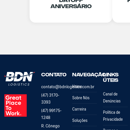
DayOff
Aniversário
Contato
Navegação
Links
Úteis
contato@bdnlogistics.com.br
Home
Canal de
(47) 3170-
Sobre Nós
Denúncias
3393
Carreira
(47) 99175-
Política de
1248
Privacidade
Soluções
R. Cônego