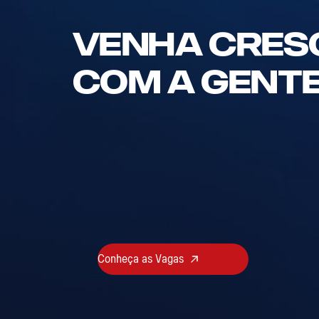
Venha Cres
Com A Gente
Na BDN Logistics, valorizamos pessoas 
Acesse nossa plataforma de recrutament
cadastrar seu currículo. Estamos pront
Conheça as Vagas