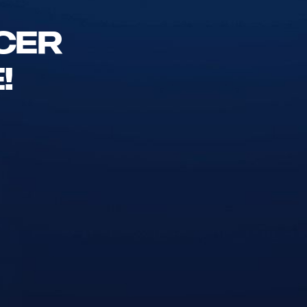
cer
!
que fazem a diferença.
o para conferir as oportunidades disponíveis e
os para conhecer seu talento.