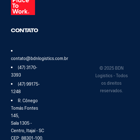
Contato
contato@bdnlogistics.com.br
(47) 3170-
© 2025 BDN
3393
Logistics - Todos
os direitos
(47) 99175-
reservados.
1248
R. Cônego
Tomás Fontes
145,
Sala 1305 -
Centro, Itajaí - SC
CEP: 88301-100.